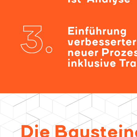
Einführung
verbesserter
neuer Proze
inklusive Tr
Die Baustein