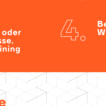
B
 oder
W
sse,
aining
e