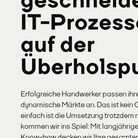
geschneid
IT-Prozes
auf der
Überholsp
Erfolgreiche Handwerker passen ihr
dynamische Märkte an. Das ist kein 
einfach ist die Umsetzung trotzdem n
kommen wir ins Spiel: Mit langjähri
Know-how decken wir Ihre gesamten