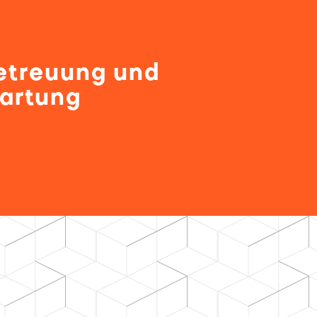
etreuung und
artung