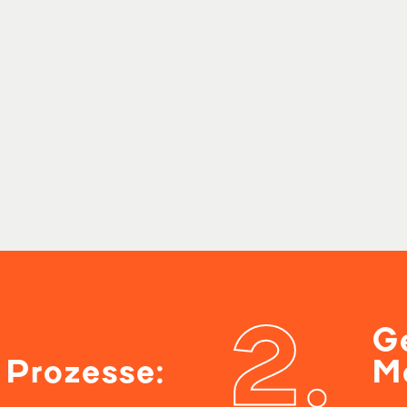
Ge
 Prozesse:
M