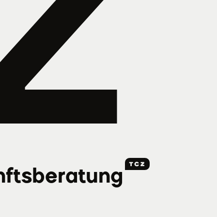
Z
fts­beratung